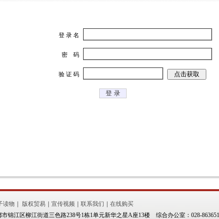
登 录 名
密 码
验 证 码
子读物
|
版权贸易
|
宣传视频
|
联系我们
|
在线购买
江区柳江街道三色路238号1栋1单元新华之星A座13楼 综合办公室：028-86365