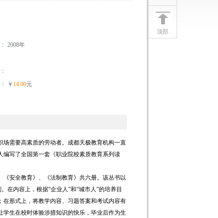
顶部
：
2008年
：
：
￥
14.00
元
职场需要高素质的劳动者。成都天极教育机构一直
人编写了全国第一套《职业院校素质教育系列读
、《安全教育》、《法制教育》共六册。该丛书以
。在内容上，根据“企业人”和“城市人”的培养目
；在形式上，将教学内容、习题答案和考试内容有
让学生在校时体验涉措知识的快乐，毕业后作为生