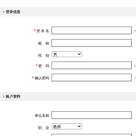
> 登录信息
*
登 录 名
昵 称
性 别
*
密 码
*
确认密码
> 账户资料
单位名称
职 业