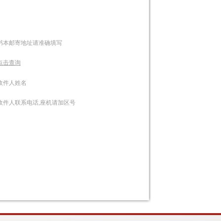
书本邮寄地址请准确填写
点击查询
收件人姓名
收件人联系电话,座机请加区号