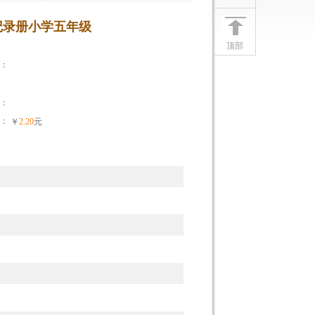
记录册小学五年级
顶部
：
：
：
￥
2.20
元