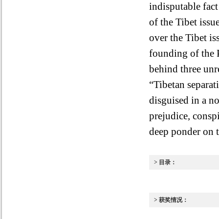
indisputable fact
of the
Tibet
issu
over the
Tibet
is
founding of the 
behind three unre
“Tibetan separati
disguised in a n
prejudice, consp
deep ponder on t
> 目录：
> 获奖情况：