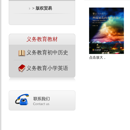
> 版权贸易
义务教育教材
义务教育初中历史
点击放大，
义务教育小学英语