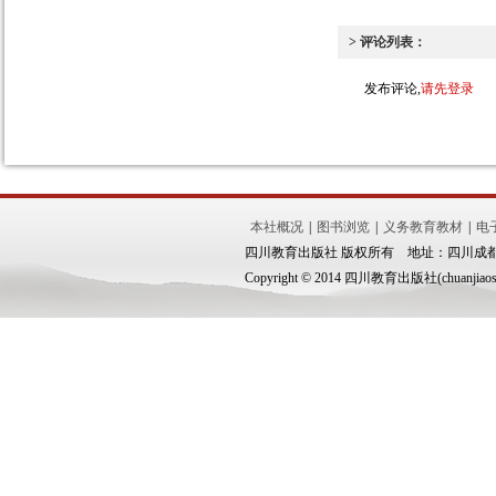
> 评论列表：
发布评论,
请先登录
本社概况
|
图书浏览
|
义务教育教材
|
电
四川教育出版社 版权所有 地址：四川成都市锦
Copyright © 2014 四川教育出版社(chuanjiaoshe.