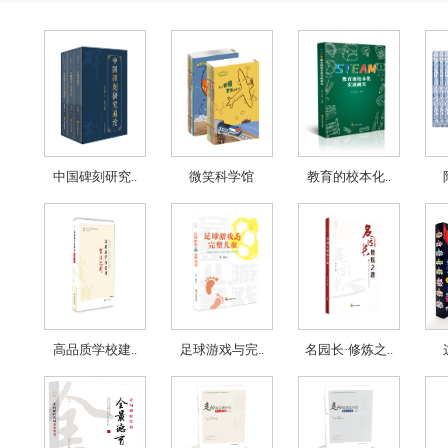
中国碑刻研究..
微笑科学馆
教育的校本化..
高品质学校建..
足球游戏与完..
名园长·修炼之..