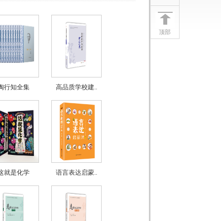
顶部
陶行知全集
高品质学校建..
这就是化学
语言表达启蒙..