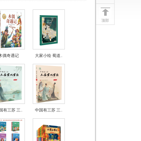
顶部
木偶奇遇记
大家小绘 蜀道..
国有三苏 三..
中国有三苏 三..