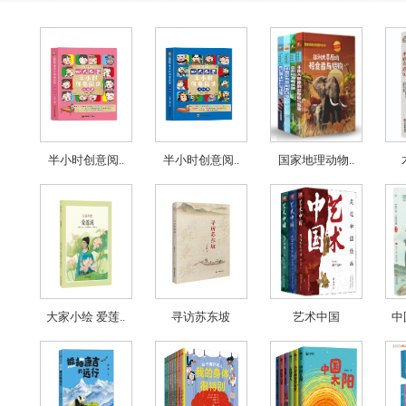
半小时创意阅..
半小时创意阅..
国家地理动物..
大家小绘 爱莲..
寻访苏东坡
艺术中国
中